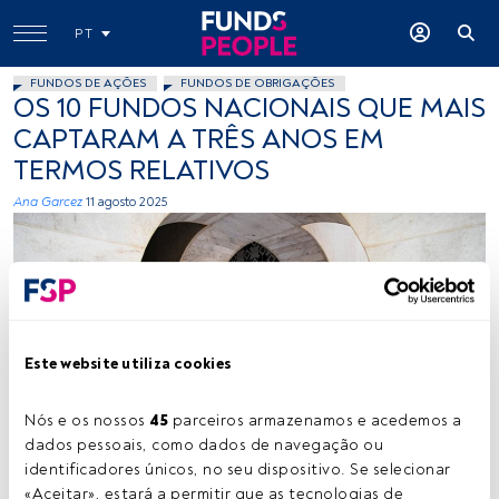
PT
FUNDOS DE AÇÕES
FUNDOS DE OBRIGAÇÕES
OS 10 FUNDOS NACIONAIS QUE MAIS
CAPTARAM A TRÊS ANOS EM
TERMOS RELATIVOS
Ana Garcez
11 agosto 2025
Este website utiliza cookies
Créditos: Yuri Vasconcelos (Unsplash)
Nós e os nossos 
45
 parceiros armazenamos e acedemos a 
dados pessoais, como dados de navegação ou 
identificadores únicos, no seu dispositivo. Se selecionar 
Tempo de leitura:
2 min.
«Aceitar», estará a permitir que as tecnologias de 