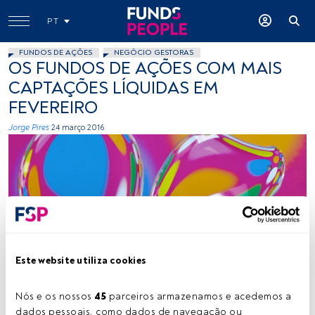
PT
FUNDOS DE AÇÕES
NEGÓCIO GESTORAS
OS FUNDOS DE AÇÕES COM MAIS
CAPTAÇÕES LÍQUIDAS EM
FEVEREIRO
Jorge Pires
24 março 2016
@Doug88888, Flickr, Creative Commons
Este website utiliza cookies
Nós e os nossos 
45
 parceiros armazenamos e acedemos a 
Tempo de leitura:
2 min.
dados pessoais, como dados de navegação ou 