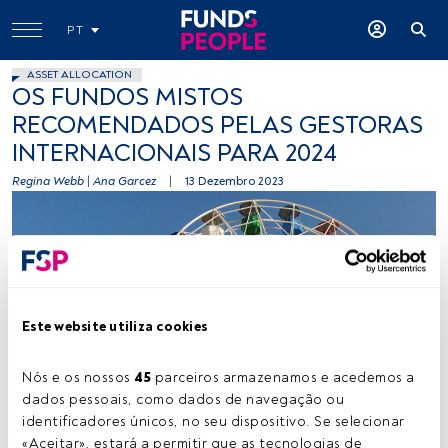
PT
ASSET ALLOCATION
OS FUNDOS MISTOS
RECOMENDADOS PELAS GESTORAS
INTERNACIONAIS PARA 2024
Regina Webb
|
Ana Garcez
|
13 Dezembro 2023
Este website utiliza cookies
Créditos: Andrea Enriquez Cousino (Unsplash)
Nós e os nossos 
45
 parceiros armazenamos e acedemos a 
dados pessoais, como dados de navegação ou 
identificadores únicos, no seu dispositivo. Se selecionar 
Tempo de leitura:
22 s.
«Aceitar», estará a permitir que as tecnologias de 