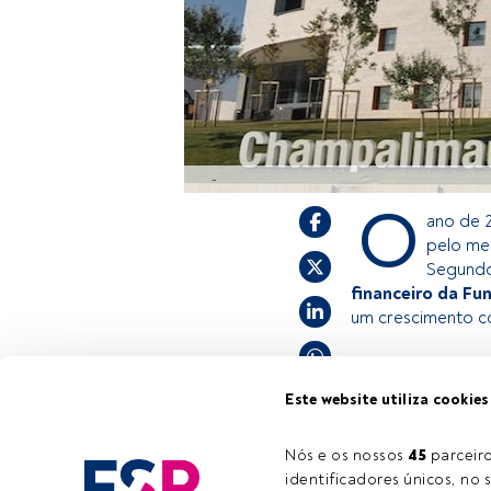
-
O
ano de 2
pelo men
Segundo 
financeiro da F
um crescimento c
Este é um artigo
Este website utiliza cookies
estiver registad
convidamo-lo a r
Nós e os nossos 
45
 parcei
FundsPeople ofe
identificadores únicos, no s
Tempo de leitura:
3 min.