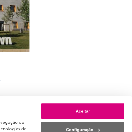
%
,
Aceitar
avegação ou 
ecnologias de 
Configuração