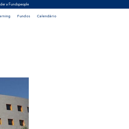
der a Fundspeople
arning
Fundos
Calendário