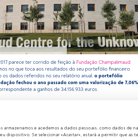
017 parece ter corrido de feição à
Fundação Champalimaud,
os no que toca aos resultados do seu portefólio financeiro.
os dados referidos no seu relatório anual,
o portefólio
undação fechou o ano passado com uma valorização de 7,06
orrespondente a ganhos de 34.156.933 euros.
 exclusivo para os utilizadores registados da FundsPeople. Se já
o, aceda através do botão Login. Se ainda não tem conta,
egistar-se e a desfrutar de todo o universo que a
ros armazenamos e acedemos a dados pessoais, como dados de n
rece.
eu dispositivo. Se selecionar «Aceitar», estará a permitir que as t