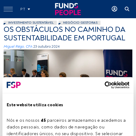
PT
INVESTIMENTO SUSTENTÁVEL
NEGÓCIO GESTORAS
OS OBSTÁCULOS NO CAMINHO DA
SUSTENTABILIDADE EM PORTUGAL
Miguel Rêgo, CFA
23 outubro 2024
Margarida Sarmento, Adérito Oliveira, João Urbano Gonçalves, Fátima
Só, Sonsoles Fernández Ludeña, Laura Román. Créditos: Vítor Duarte
Este website utiliza cookies
Nós e os nossos 
45
 parceiros armazenamos e acedemos a 
Tempo de leitura:
6 min.
dados pessoais, como dados de navegação ou 
identificadores únicos, no seu dispositivo. Se selecionar 