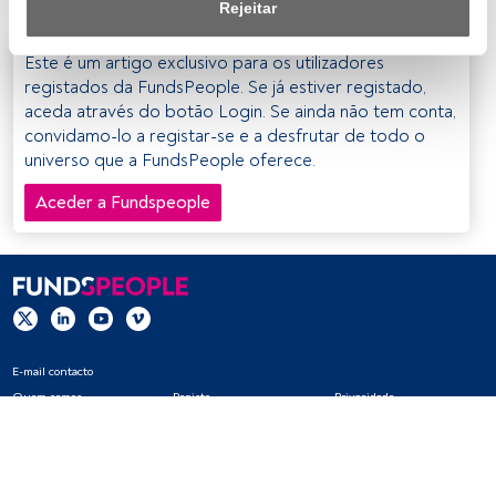
Rejeitar
Nós e os nossos parceiros tratamos os dados para 
Este é um artigo exclusivo para os utilizadores
fornecer:
registados da FundsPeople. Se já estiver registado,
aceda através do botão Login. Se ainda não tem conta,
Utilizar dados de localização geográfica precisa. Analisar 
convidamo-lo a registar-se e a desfrutar de todo o
ativamente as características do dispositivo para sua 
universo que a FundsPeople oferece.
identificação. Armazenar as informações num dispositivo 
e/ou aceder às mesmas. Publicidade e conteúdo 
Aceder a Fundspeople
personalizados, medição de publicidade e conteúdo, 
pesquisa de audiência e desenvolvimento de serviços.
Lista de parceiros (fornecedores)
E-mail contacto
Quem somos
Registo
Privacidade
Cookies
Definições de cookies
Aviso legal