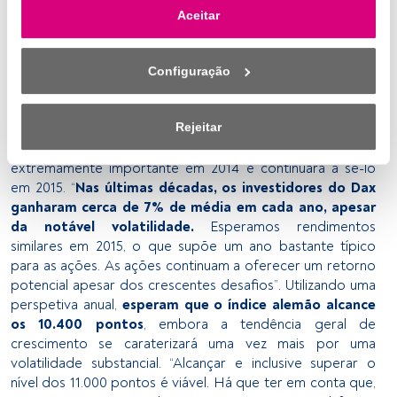
flexível e pouco convencional.
Acreditamos que o BCE
retirar o consentimento a qualquer momento, clicando no 
Aceitar
injetará estímulos na Europa através da compra de
link «Preferências de privacidade» que aparece na parte 
obrigações. A flexibilização quantitativa guiou o aumento
inferior da página web (ou no ícone flutuante que se 
dos preços das ações, ao mesmo tempo que estimulou os
encontra na parte inferior esquerda da página web). As 
Configuração
preços das obrigações e do sector imobiliário. Isto
suas opções terão efeito dentro do nosso âmbito de 
continuará a ser assim em 2015”.
consentimento. Para saber mais, consulte a nossa política 
de privacidade.
E nas ações?
Rejeitar
Wöhrmann considera que as ações são um tipo de ativo
Nós e os nossos parceiros tratamos os dados para 
extremamente importante em 2014 e continuará a sê-lo
fornecer:
em 2015. “
Nas últimas décadas, os investidores do Dax
ganharam cerca de 7% de média em cada ano, apesar
Utilizar dados de localização geográfica precisa. Analisar 
da notável volatilidade.
Esperamos rendimentos
ativamente as características do dispositivo para sua 
similares em 2015, o que supõe um ano bastante típico
identificação. Armazenar as informações num dispositivo 
para as ações. As ações continuam a oferecer um retorno
e/ou aceder às mesmas. Publicidade e conteúdo 
potencial apesar dos crescentes desafios”. Utilizando uma
personalizados, medição de publicidade e conteúdo, 
perspetiva anual,
esperam que o índice alemão alcance
pesquisa de audiência e desenvolvimento de serviços.
os 10.400 pontos
, embora a tendência geral de
crescimento se caraterizará uma vez mais por uma
Lista de parceiros (fornecedores)
volatilidade substancial. “Alcançar e inclusive superar o
nível dos 11.000 pontos é viável. Há que ter em conta que,