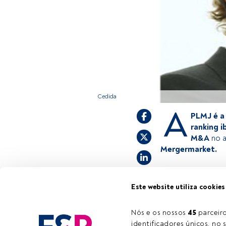
Cedida
A
PLMJ é a
ranking i
M&A
no 
Mergermarket.
Este é um artigo 
Este website utiliza cookies
estiver registad
convidamo-lo a r
Nós e os nossos 
45
 parcei
oferece.
identificadores únicos, no s