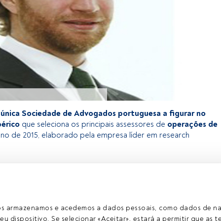
 única Sociedade de Advogados portuguesa a figurar no
bérico
que seleciona os principais assessores de
operações de
ano de 2015, elaborado pela empresa líder em research
exclusivo para os utilizadores registados da FundsPeople. Se já
o, aceda através do botão Login. Se ainda não tem conta,
egistar-se e a desfrutar de todo o universo que a FundsPeople
ros armazenamos e acedemos a dados pessoais, como dados de n
eu dispositivo. Se selecionar «Aceitar», estará a permitir que as t