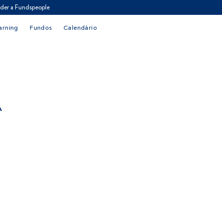
der a Fundspeople
arning
Fundos
Calendário
A