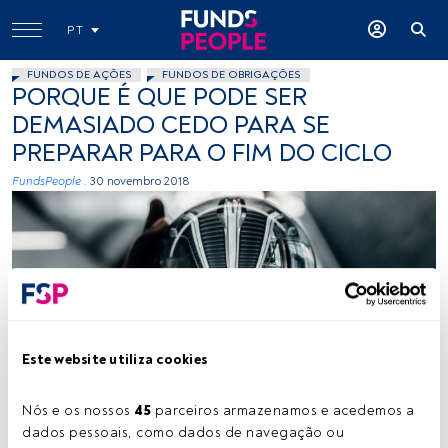
PT
FUNDOS DE AÇÕES
FUNDOS DE OBRIGAÇÕES
PORQUE É QUE PODE SER
DEMASIADO CEDO PARA SE
PREPARAR PARA O FIM DO CICLO
FundsPeople .
30 novembro 2018
Este website utiliza cookies
-
Nós e os nossos 
45
 parceiros armazenamos e acedemos a 
dados pessoais, como dados de navegação ou 
Tempo de leitura:
4 min.