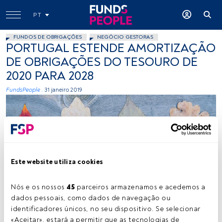
PT
FUNDOS DE OBRIGAÇÕES
NEGÓCIO GESTORAS
PORTUGAL ESTENDE AMORTIZAÇÃO
DE OBRIGAÇÕES DO TESOURO DE
2020 PARA 2028
FundsPeople .
31 janeiro 2019
Este website utiliza cookies
Photo by Markus Spiske on Unsplash
Nós e os nossos 
45
 parceiros armazenamos e acedemos a 
dados pessoais, como dados de navegação ou 
identificadores únicos, no seu dispositivo. Se selecionar 
Tempo de leitura:
1 min.
«Aceitar», estará a permitir que as tecnologias de 