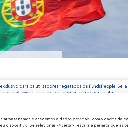
exclusivo para os utilizadores registados da FundsPeople. Se já
o, aceda através do botão Login. Se ainda não tem conta,
egistar-se e a desfrutar de todo o universo que a FundsPeople
Aceder a Fundspeople
ros armazenamos e acedemos a dados pessoais, como dados de n
eu dispositivo. Se selecionar «Aceitar», estará a permitir que as t