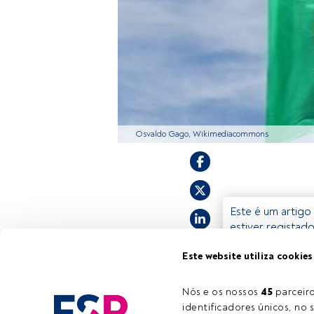
Osvaldo Gago, Wikimediacommons
Este é um artigo 
estiver registad
convidamo-lo a r
Este website utiliza cookies
oferece.
Nós e os nossos 
45
 parcei
identificadores únicos, no s