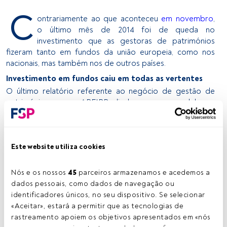
C
ontrariamente ao que aconteceu
em novembro
,
o último mês de 2014 foi de queda no
investimento que as gestoras de patrimónios
fizeram tanto em fundos da união europeia, como nos
nacionais, mas também nos de outros países.
Investimento em fundos caiu em todas as vertentes
O último relatório referente ao negócio de gestão de
patrimónios que a APFIPP divulga, e que se debruça
sobre a evolução das aplicações das S.G.P por mercado
de investimento, mostra que os
fundos que investem na
União Europeia
– que compõe 4,40% das carteiras das
gestoras de patrimónios – assistiram a um
decréscimo do
Este website utiliza cookies
investimento dos 2.652 milhões de euros, em
novembro para os 2.385 milhões no final de 2014.
Nós e os nossos 
45
 parceiros armazenamos e acedemos a 
dados pessoais, como dados de navegação ou 
Redução mais significativa foi ainda protagonizada pelos
identificadores únicos, no seu dispositivo. Se selecionar 
fundos de investimento do mercado nacional.
As
«Aceitar», estará a permitir que as tecnologias de 
gestoras de patrimónios
reduziram o dinheiro aplicado
rastreamento apoiem os objetivos apresentados em «nós 
nestes produtos, para um limiar abaixo dos 1.500