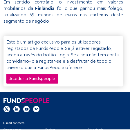
Em sentido contrário, o investimento em valores
personalizados, medição de publicidade e conteúdo, 
mobiliários da
Finlândia
foi o que ganhou mais fôlego,
pesquisa de audiência e desenvolvimento de serviços.
totalizando 59 milhões de euros nas carteiras deste
segmento de negócio.
Lista de parceiros (fornecedores)
Este é um artigo exclusivo para os utilizadores
registados da FundsPeople. Se já estiver registado,
aceda através do botão Login. Se ainda não tem conta,
convidamo-lo a registar-se e a desfrutar de todo o
universo que a FundsPeople oferece.
Aceder a Fundspeople
E-mail contacto
Quem somos
Registo
Privacidade