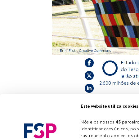
Erin, Flickr, Creative Commons
O
Estado 
do Teso
leilão a
2.600 milhões de 
Este é um artigo
Este website utiliza cookies
estiver registad
convidamo-lo a r
Nós e os nossos 
45
 parcei
FundsPeople ofe
identificadores únicos, no s
rastreamento apoiem os obj
Tempo de leitura:
2 min.