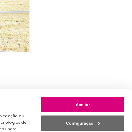
Aceitar
avegação ou 
ecnologias de 
Configuração
os para 