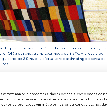
português colocou ontem 750 milhões de euros em Obrigações
uro (OT) a dez anos a uma taxa média de 3,57%. A procura do
tingiu cerca de 3,5 vezes a oferta, tendo assim atingido cerca de
euros.
 exclusivo para os utilizadores registados da FundsPeople. Se já
o, aceda através do botão Login. Se ainda não tem conta,
egistar-se e a desfrutar de todo o universo que a
ros armazenamos e acedemos a dados pessoais, como dados de n
rece.
eu dispositivo. Se selecionar «Aceitar», estará a permitir que as t
etivos apresentados em «nós e os nossos parceiros tratamos dad
Aceder a Fundspeople