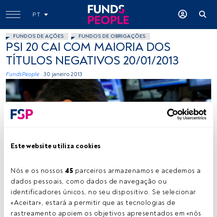
PT
FUNDOS DE AÇÕES
FUNDOS DE OBRIGAÇÕES
PSI 20 CAI COM MAIORIA DOS
TÍTULOS NEGATIVOS 20/01/2013
FundsPeople .
30 janeiro 2013
Este website utiliza cookies
Artemuestra, Flickr, Creative Commons
Nós e os nossos 
45
 parceiros armazenamos e acedemos a 
dados pessoais, como dados de navegação ou 
identificadores únicos, no seu dispositivo. Se selecionar 
Tempo de leitura:
1 min.
«Aceitar», estará a permitir que as tecnologias de 
rastreamento apoiem os objetivos apresentados em «nós 