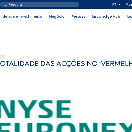
PT
Ace
Ideias de investimento
Negócio
Pessoas
knowledge Hub
Le
ES
 TOTALIDADE DAS ACÇÕES NO ‘VERMEL