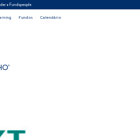
der a Fundspeople
arning
Fundos
Calendário
HO’