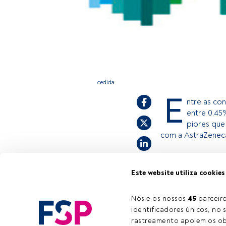
cedida
E
ntre as co
entre 0,45
piores que
com a AstraZeneca
Este é um artigo 
Este website utiliza cookies
estiver registad
convidamo-lo a r
Nós e os nossos 
45
 parcei
oferece.
identificadores únicos, no s
rastreamento apoiem os obj
Tempo de leitura:
1 min.