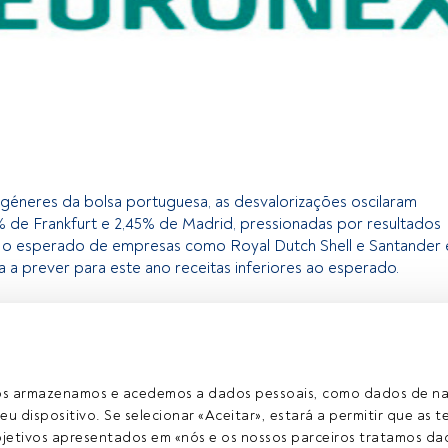
ngéneres da bolsa portuguesa, as desvalorizações oscilaram
% de Frankfurt e 2,45% de Madrid, pressionadas por resultados
 o esperado de empresas como Royal Dutch Shell e Santander 
 a prever para este ano receitas inferiores ao esperado.
exclusivo para os utilizadores registados da FundsPeople. Se já
o, aceda através do botão Login. Se ainda não tem conta,
egistar-se e a desfrutar de todo o universo que a FundsPeople
ros armazenamos e acedemos a dados pessoais, como dados de n
eu dispositivo. Se selecionar «Aceitar», estará a permitir que as t
etivos apresentados em «nós e os nossos parceiros tratamos dad
Aceder a Fundspeople