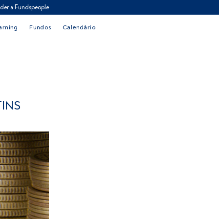
der a Fundspeople
arning
Fundos
Calendário
INS