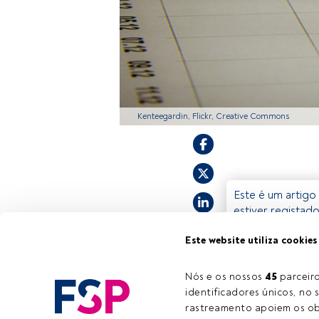
Kenteegardin, Flickr, Creative Commons
Este é um artigo 
estiver registad
convidamo-lo a r
Este website utiliza cookies
oferece.
Nós e os nossos 
45
 parcei
identificadores únicos, no s
rastreamento apoiem os obj
Tempo de leitura:
1 min.