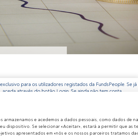
exclusivo para os utilizadores registados da FundsPeople. Se já
o, aceda através do botão Login. Se ainda não tem conta,
egistar-se e a desfrutar de todo o universo que a FundsPeople
Aceder a Fundspeople
ros armazenamos e acedemos a dados pessoais, como dados de n
eu dispositivo. Se selecionar «Aceitar», estará a permitir que as t
etivos apresentados em «nós e os nossos parceiros tratamos dad