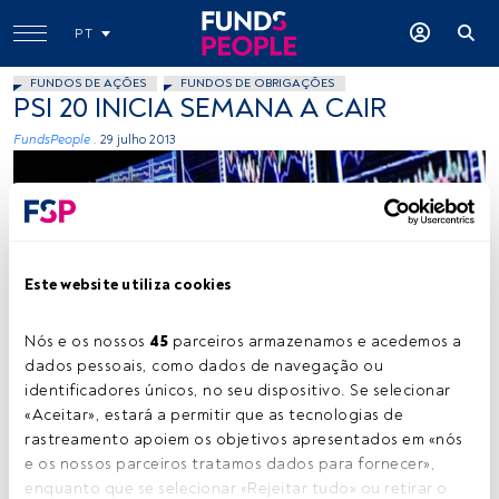
PT
FUNDOS DE AÇÕES
FUNDOS DE OBRIGAÇÕES
PSI 20 INICIA SEMANA A CAIR
FundsPeople .
29 julho 2013
Este website utiliza cookies
mikebaird, Flickr, Creative Commons
Nós e os nossos 
45
 parceiros armazenamos e acedemos a 
dados pessoais, como dados de navegação ou 
identificadores únicos, no seu dispositivo. Se selecionar 
«Aceitar», estará a permitir que as tecnologias de 
Tempo de leitura:
2 min.
rastreamento apoiem os objetivos apresentados em «nós 
N
e os nossos parceiros tratamos dados para fornecer», 
a NYSE Euronext Lisbon, 8 empresas cotadas
enquanto que se selecionar «Rejeitar tudo» ou retirar o 