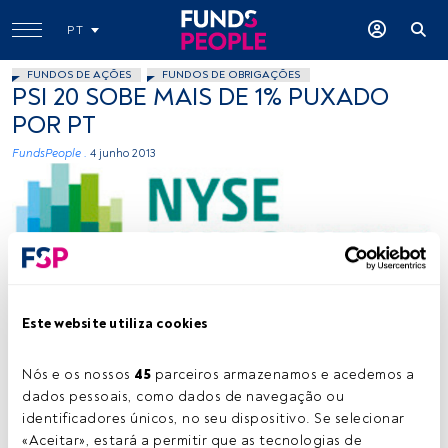
PT
FUNDOS DE AÇÕES
FUNDOS DE OBRIGAÇÕES
PSI 20 SOBE MAIS DE 1% PUXADO
POR PT
FundsPeople .
4 junho 2013
Este website utiliza cookies
cedida
Nós e os nossos 
45
 parceiros armazenamos e acedemos a 
dados pessoais, como dados de navegação ou 
Tempo de leitura:
1 min.
identificadores únicos, no seu dispositivo. Se selecionar 
«Aceitar», estará a permitir que as tecnologias de 