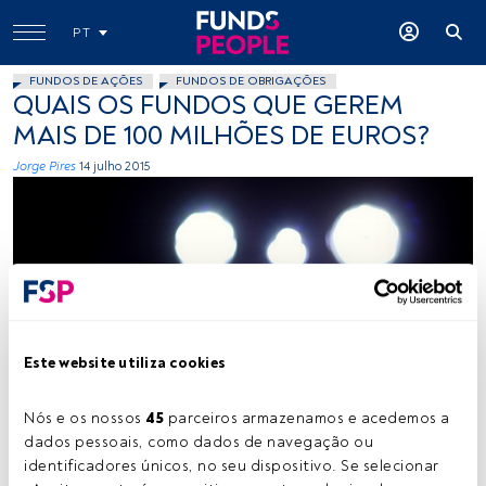
PT
FUNDOS DE AÇÕES
FUNDOS DE OBRIGAÇÕES
QUAIS OS FUNDOS QUE GEREM
MAIS DE 100 MILHÕES DE EUROS?
Jorge Pires
14 julho 2015
Crisp-13, Flickr, Creative Commons
Este website utiliza cookies
Nós e os nossos 
45
 parceiros armazenamos e acedemos a 
dados pessoais, como dados de navegação ou 
Tempo de leitura:
2 min.
identificadores únicos, no seu dispositivo. Se selecionar 