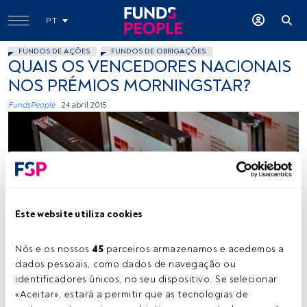
PT
FUNDOS DE AÇÕES
FUNDOS DE OBRIGAÇÕES
QUAIS OS VENCEDORES NACIONAIS
NOS PRÉMIOS MORNINGSTAR?
FundsPeople .
24 abril 2015
Este website utiliza cookies
Vitor Duarte
Nós e os nossos 
45
 parceiros armazenamos e acedemos a 
dados pessoais, como dados de navegação ou 
identificadores únicos, no seu dispositivo. Se selecionar 
Tempo de leitura:
1 min.
«Aceitar», estará a permitir que as tecnologias de 