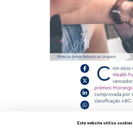
Photo by Artem Beliaikin on Unsplash
C
om início
Wealth F
vencedor
prémios Morningst
comprovada por s
classificação ABC,
Este é um artigo 
Este website utiliza cookies
estiver registad