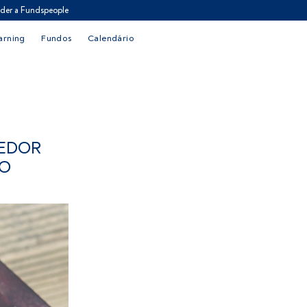
der a Fundspeople
arning
Fundos
Calendário
CEDOR
ÃO