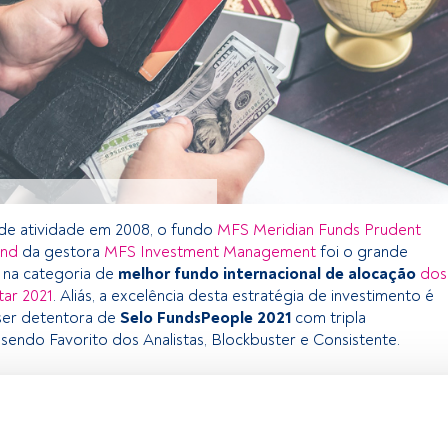
 de atividade em 2008, o fundo
MFS Meridian Funds Prudent
und
da gestora
MFS Investment Management
foi o grande
 na categoria de
melhor fundo internacional de alocação
dos
ar 2021
. Aliás, a excelência desta estratégia de investimento é
er detentora de
Selo FundsPeople 2021
com tripla
 sendo Favorito dos Analistas, Blockbuster e Consistente.
exclusivo para os utilizadores registados da FundsPeople. Se já
o, aceda através do botão Login. Se ainda não tem conta,