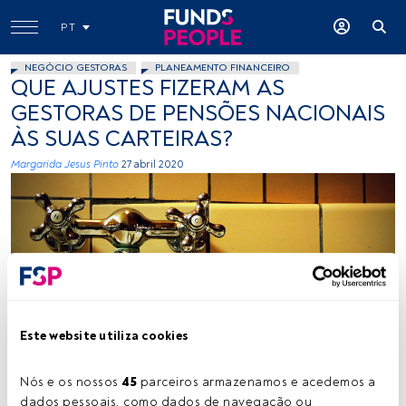
PT
NEGÓCIO GESTORAS
PLANEAMENTO FINANCEIRO
QUE AJUSTES FIZERAM AS
GESTORAS DE PENSÕES NACIONAIS
ÀS SUAS CARTEIRAS?
Margarida Jesus Pinto
27 abril 2020
Flickr
Este website utiliza cookies
Nós e os nossos 
45
 parceiros armazenamos e acedemos a 
Tempo de leitura:
3 min.
dados pessoais, como dados de navegação ou 