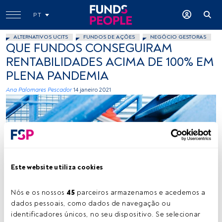
PT
ALTERNATIVOS UCITS
FUNDOS DE AÇÕES
NEGÓCIO GESTORAS
QUE FUNDOS CONSEGUIRAM
RENTABILIDADES ACIMA DE 100% EM
PLENA PANDEMIA
Ana Palomares Pescador
14 janeiro 2021
Este website utiliza cookies
Créditos: Lindsay Henwood (Unsplash)
Nós e os nossos 
45
 parceiros armazenamos e acedemos a 
dados pessoais, como dados de navegação ou 
identificadores únicos, no seu dispositivo. Se selecionar 
Tempo de leitura:
4 min.