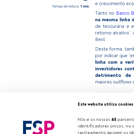
e crescimento econ
Tempo de leitura:
1 min.
Tanto no
Banco B
na mesma linha d
de tesouraria e
retorno atrativo”, 
Best.
Desta forma, ta
por indicar que “
linha com a veri
investidores con
detrimento de 
maiores outflows 
Este é um artigo 
Este website utiliza cookies
estiver registad
convidamo-lo a r
Nós e os nossos 
45
 parcei
oferece.
identificadores únicos, no s
rastreamento apoiem os obj