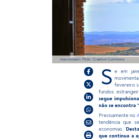
mauromaori, Flickr, Creative Commons
S
e em jane
movimenta
fevereiro 
fundos estrangei
segue impulsion
não se encontra 
Precisamente no
tendência que s
economias. “
Desta
que continua a a