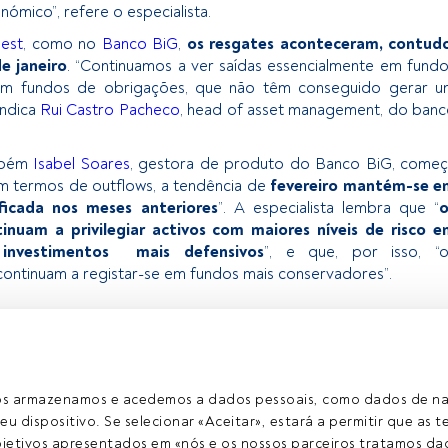
ómico”, refere o especialista.
est
, como no
Banco BiG
,
os resgates aconteceram, contudo
e janeiro
. “Continuamos a ver saídas essencialmente em fund
 em fundos de obrigações, que não têm conseguido gerar u
indica
Rui Castro Pacheco
, head of asset management, do ban
mbém
Isabel Soares
, gestora de produto do Banco BiG, come
em termos de outflows, a tendência de
fevereiro mantém-se e
ficada nos meses anteriores
”. A especialista lembra que “
o
tinuam a privilegiar activos com maiores níveis de risco 
investimentos mais defensivos
”, e que, por isso, “o
continuam a registar-se em fundos mais conservadores”.
exclusivo para os utilizadores registados da FundsPeople. Se já
o, aceda através do botão Login. Se ainda não tem conta,
egistar-se e a desfrutar de todo o universo que a FundsPeople
ros armazenamos e acedemos a dados pessoais, como dados de n
eu dispositivo. Se selecionar «Aceitar», estará a permitir que as t
etivos apresentados em «nós e os nossos parceiros tratamos dad