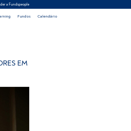
der a Fundspeople
arning
Fundos
Calendário
ORES EM