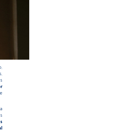
,
,
os
or
e
ma
s
s
l