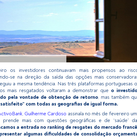
iro os investidores continuavam mais propensos ao risco
ndo-se na direção da saída das opções mais conservadoras
seguiu a mesma tendência. Nas três plataformas portuguesas 
ros mais resgatados voltaram a demonstrar que
o investid
ado pela vontade de obtenção de retorno
, mas também qu
“satisfeito” com todas as geografias de igual forma.
ActivoBank
,
Guilherme Cardoso
assinala no mês de fevereiro u
e prende mais com questões geográficas e de “saúde” da
camos a entrada no ranking de resgates do mercado francê
presentar algumas dificuldades de consolidação orçamenta