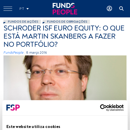
PT
FUNDOS DE AÇÕES
FUNDOS DE OBRIGAÇÕES
SCHRODER ISF EURO EQUITY: O QUE
ESTÁ MARTIN SKANBERG A FAZER
NO PORTFÓLIO?
FundsPeople .
8 março 2016
Cedida
Este website utiliza cookies
Tempo de leitura:
5 min.