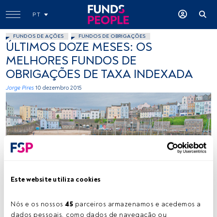
PT
FUNDOS DE AÇÕES
FUNDOS DE OBRIGAÇÕES
ÚLTIMOS DOZE MESES: OS
MELHORES FUNDOS DE
OBRIGAÇÕES DE TAXA INDEXADA
Jorge Pires
10 dezembro 2015
Strabanephotos, Flickr, Creative Commons
Este website utiliza cookies
Nós e os nossos 
45
 parceiros armazenamos e acedemos a 
Tempo de leitura:
2 min.
dados pessoais, como dados de navegação ou 