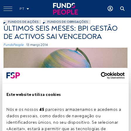
PT
FUNDOS DE AÇÕES
FUNDOS DE OBRIGAÇÕES
ÚLTIMOS SEIS MESES: BPI GESTÃO
DE ACTIVOS SAI VENCEDORA
FundsPeople .
13 março 2014
Este website utiliza cookies
&rewNoël, Flickr, Creative Commons
Nós e os nossos 
45
 parceiros armazenamos e acedemos a 
dados pessoais, como dados de navegação ou 
Tempo de leitura:
2 min.
identificadores únicos, no seu dispositivo. Se selecionar 
«Aceitar», estará a permitir que as tecnologias de 