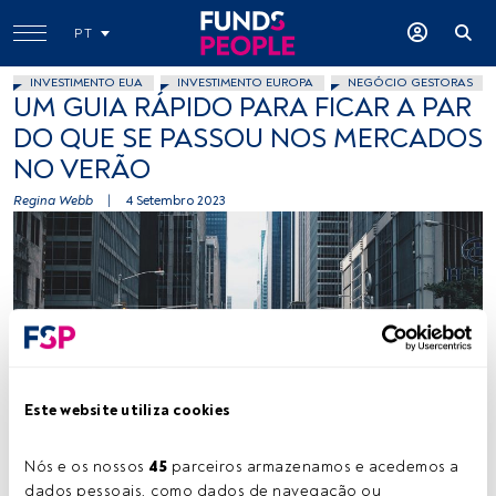
PT
INVESTIMENTO EUA
INVESTIMENTO EUROPA
NEGÓCIO GESTORAS
UM GUIA RÁPIDO PARA FICAR A PAR
DO QUE SE PASSOU NOS MERCADOS
NO VERÃO
Regina Webb
|
4 Setembro 2023
Créditos: Andrea Cau (Unsplash)
Este website utiliza cookies
Nós e os nossos 
45
 parceiros armazenamos e acedemos a 
Tempo de leitura:
20 s.
dados pessoais, como dados de navegação ou 