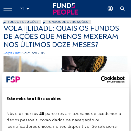
PT
FUNDOS DE AÇÕES
FUNDOS DE OBRIGAÇÕES
VOLATILIDADE: QUAIS OS FUNDOS
DE AÇÕES QUE MENOS MEXERAM
NOS ÚLTIMOS DOZE MESES?
Jorge Pires
8 outubro 2015
Este website utiliza cookies
Loreen May Photography /a year behind!, Flickr, Creative Commons
Nós e os nossos 
45
 parceiros armazenamos e acedemos a 
dados pessoais, como dados de navegação ou 
identificadores únicos, no seu dispositivo. Se selecionar 
Tempo de leitura:
3 min.