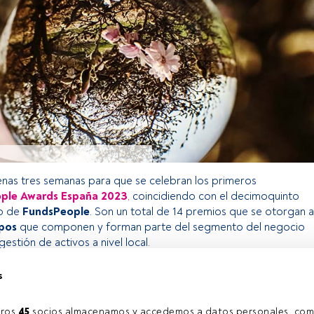
nas tres semanas para que se celebran los primeros
ple Awards España 2023
,
coincidiendo con el decimoquinto
io de
FundsPeople
. Son un total de 14 premios que se otorgan a
ipos
que componen y forman parte del segmento del negocio
estión de activos a nivel local.
s
o exclusivo para los usuarios registrados de FundsPeople. Si ya
accede desde el botón Login. Si aún no tienes cuenta, te
ros 
45
 socios almacenamos y accedemos a datos personales, com