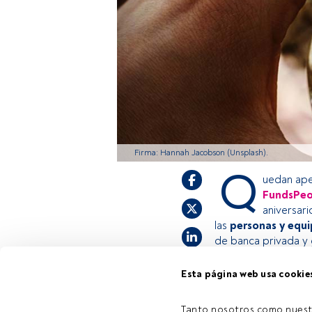
Firma: Hannah Jacobson (Unsplash).
Q
uedan ape
FundsPeo
aniversar
las
personas y equ
de banca privada y g
Esta página web usa cookie
Este es un artícul
estás registrado, 
Tanto nosotros como nuest