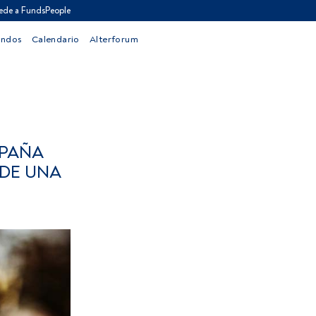
ede a FundsPeople
ondos
Calendario
Alterforum
SPAÑA
 DE UNA