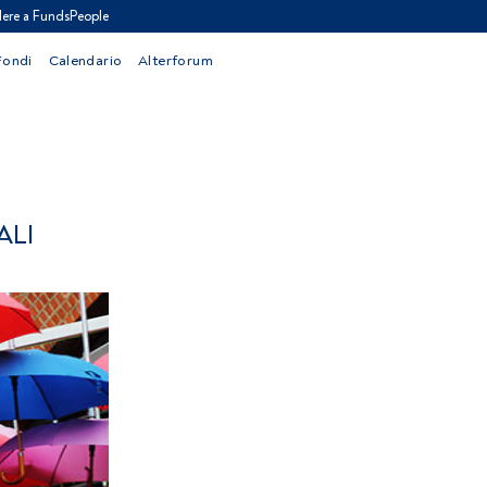
ere a FundsPeople
Fondi
Calendario
Alterforum
ALI