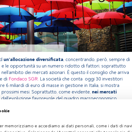
ad
un‘allocazione diversificata
, concentrando, però, sempre di
hio e le opportunità su un numero ridotto di fattori, soprattutto
i nell’ambito dei mercati azionari. È questo il consiglio che arriva
le di
Fondaco SGR
. La società che conta oggi 30 investitori
ltre 6 miliardi di euro di masse in gestione in Italia, si mostra
ai prossimi mesi. Soprattutto, come evidente,
nei mercati
ti dall’evoluzione favorevole del quadro macroeconomico.
ookie
olo riservato agli utenti FundsPeople. Se sei già registrato,
 pulsante Login. Se non hai ancora un account, ti invitiamo a
er memorizziamo e accediamo ai dati personali, come i dati di navi