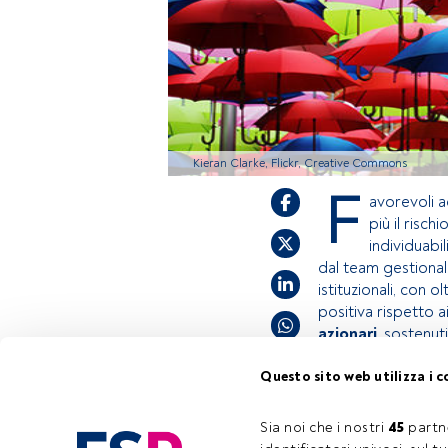
Kieran Clarke, Flickr, Creative Commons
F
avorevoli 
più il risc
individuabil
dal team gestiona
istituzionali, con o
positiva rispetto 
azionari
, sostenu
Questo sito web utilizza i c
Questo è un artic
accedi tramite il
Sia noi che i nostri 
45
 partn
Tempo di lettura:
2 min.