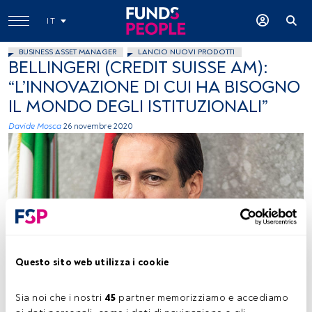
IT
BUSINESS ASSET MANAGER
LANCIO NUOVI PRODOTTI
BELLINGERI (CREDIT SUISSE AM):
“L’INNOVAZIONE DI CUI HA BISOGNO
IL MONDO DEGLI ISTITUZIONALI”
Davide Mosca
26 novembre 2020
Emanuele Bellingeri, head of Asset Management Italy, Credit Suisse
Questo sito web utilizza i cookie
Sia noi che i nostri 
45
 partner memorizziamo e accediamo 
Tempo di lettura:
3 min.