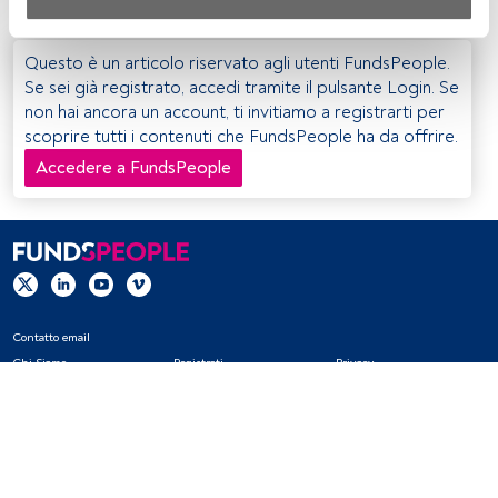
Sia noi che i nostri partner trattiamo i dati per fornire:
Utilizzo di dati di localizzazione geografica precisi. Analisi 
Questo è un articolo riservato agli utenti FundsPeople.
attiva delle caratteristiche del dispositivo per la sua 
Se sei già registrato, accedi tramite il pulsante Login. Se
identificazione. Memorizzazione delle informazioni su un 
non hai ancora un account, ti invitiamo a registrarti per
dispositivo e/o accesso alle stesse. Pubblicità e contenuti 
scoprire tutti i contenuti che FundsPeople ha da offrire.
personalizzati, misurazione della pubblicità e dei 
Accedere a FundsPeople
contenuti, ricerca sul pubblico e sviluppo di servizi.
Elenco dei partner (fornitori)
Contatto email
Chi Siamo
Registrati
Privacy
Cookies
Impostazioni Cookie
Avviso legale