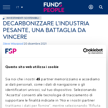
IT
INVESTIMENTI SOSTENIBILI
DECARBONIZZARE L’INDUSTRIA
PESANTE, UNA BATTAGLIA DA
VINCERE
Steve Waygood
20 dicembre 2021
Questo sito web utilizza i cookie
Sia noi che i nostri 
45
 partner memorizziamo e accediamo 
ai dati personali, come i dati di navigazione o gli 
Steve Waygood, immagine ceduta da Aviva Investors
identificatori univoci, sul tuo dispositivo. Selezionando 
“Accetta” consenti alle tecnologie di tracciamento di 
supportare le finalità indicate in “Noi e i nostri partner 
trattiamo i dati per fornire”, mentre selezionando “Rifiuta 
Tempo di lettura:
15 min.