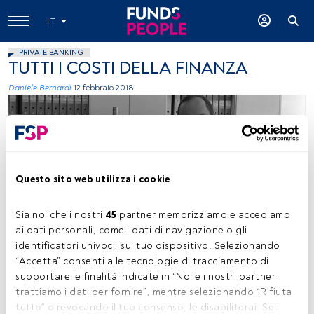
IT
PRIVATE BANKING
TUTTI I COSTI DELLA FINANZA
Daniele Bernardi
12 febbraio 2018
Questo sito web utilizza i cookie
immagine concessa
Sia noi che i nostri 
45
 partner memorizziamo e accediamo 
ai dati personali, come i dati di navigazione o gli 
identificatori univoci, sul tuo dispositivo. Selezionando 
“Accetta” consenti alle tecnologie di tracciamento di 
Tempo di lettura:
5 min.
supportare le finalità indicate in “Noi e i nostri partner 
trattiamo i dati per fornire”, mentre selezionando “Rifiuta 
Articolo di educazione finanziaria a cura di
Daniele
tutto” o revocando il tuo consenso, le disabiliterai. Se i 