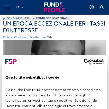
IT
FONDI AZIONARI
FONDI OBBLIGAZIONARI
UN'EPOCA ECCEZIONALE PER I TASSI
D'INTERESSE
Richard Woolnough
8 settembre 2014
Questo sito web utilizza i cookie
Immagine concessa
Sia noi che i nostri 
45
 partner memorizziamo e accediamo 
ai dati personali, come i dati di navigazione o gli 
identificatori univoci, sul tuo dispositivo. Selezionando 
Tempo di lettura:
2 min.
“Accetta” consenti alle tecnologie di tracciamento di 