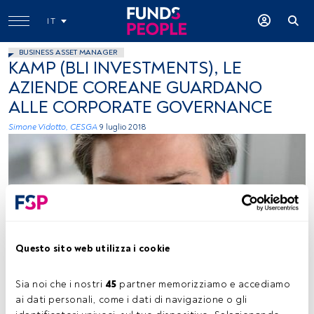
IT
BUSINESS ASSET MANAGER
KAMP (BLI INVESTMENTS), LE
AZIENDE COREANE GUARDANO
ALLE CORPORATE GOVERNANCE
Simone Vidotto, CESGA
9 luglio 2018
Questo sito web utilizza i cookie
-
Sia noi che i nostri 
45
 partner memorizziamo e accediamo 
ai dati personali, come i dati di navigazione o gli 
Tempo di lettura:
2 min.