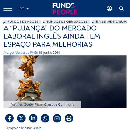
PT
FUNDOS DE AÇÕES
FUNDOS DE OBRIGAÇÕES
INVESTIMENTO EUROP
A “PUJANÇA” DO MERCADO
LABORAL INGLÊS AINDA TEM
ESPAÇO PARA MELHORIAS
Margarida Jesus Pinto
18 junho 2014
Mathieu Soete, Flickr, Creative Commons
Tempo de leitura:
3 min.