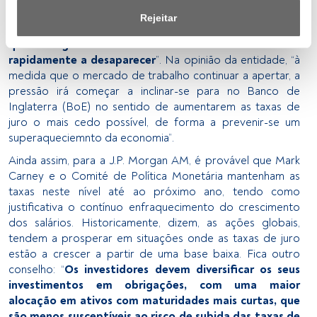
de privacidade.
elabora pode ler-se que “
o declínio acentuado do
Rejeitar
desemprego e a recuperação no emprego, assinalam
Nós e os nossos parceiros tratamos os dados para 
que a folga adicional no mercado de trabalho está
fornecer:
rapidamente a desaparecer
”. Na opinião da entidade, “à
medida que o mercado de trabalho continuar a apertar, a
Utilizar dados de localização geográfica precisa. Analisar 
pressão irá começar a inclinar-se para no Banco de
ativamente as características do dispositivo para sua 
Inglaterra (BoE) no sentido de aumentarem as taxas de
identificação. Armazenar as informações num dispositivo 
juro o mais cedo possível, de forma a prevenir-se um
e/ou aceder às mesmas. Publicidade e conteúdo 
superaqueciemnto da economia”.
personalizados, medição de publicidade e conteúdo, 
Ainda assim, para a J.P. Morgan AM, é provável que Mark
pesquisa de audiência e desenvolvimento de serviços.
Carney e o Comité de Política Monetária mantenham as
taxas neste nível até ao próximo ano, tendo como
Lista de parceiros (fornecedores)
justificativa o contínuo enfraquecimento do crescimento
dos salários. Historicamente, dizem, as ações globais,
tendem a prosperar em situações onde as taxas de juro
estão a crescer a partir de uma base baixa. Fica outro
conselho: “
Os investidores devem diversificar os seus
investimentos em obrigações, com uma maior
alocação em ativos com maturidades mais curtas, que
são menos susceptíveis ao risco de subida das taxas de