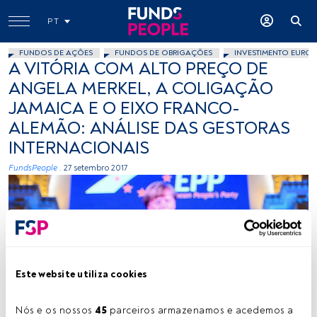
PT
FUNDOS DE AÇÕES
FUNDOS DE OBRIGAÇÕES
INVESTIMENTO EUROP
A VITÓRIA COM ALTO PREÇO DE
ANGELA MERKEL, A COLIGAÇÃO
JAMAICA E O EIXO FRANCO-
ALEMÃO: ANÁLISE DAS GESTORAS
INTERNACIONAIS
FundsPeople .
27 setembro 2017
Este website utiliza cookies
European People's Party
Nós e os nossos 
45
 parceiros armazenamos e acedemos a 