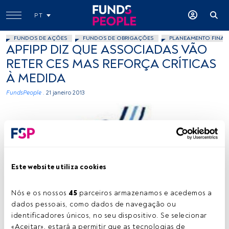
PT
FUNDOS DE AÇÕES
FUNDOS DE OBRIGAÇÕES
PLANEAMENTO FINAN
APFIPP DIZ QUE ASSOCIADAS VÃO
RETER CES MAS REFORÇA CRÍTICAS
À MEDIDA
FundsPeople .
21 janeiro 2013
Este website utiliza cookies
Cedido
Nós e os nossos 
45
 parceiros armazenamos e acedemos a 
dados pessoais, como dados de navegação ou 
identificadores únicos, no seu dispositivo. Se selecionar 
Tempo de leitura:
2 min.
«Aceitar», estará a permitir que as tecnologias de 