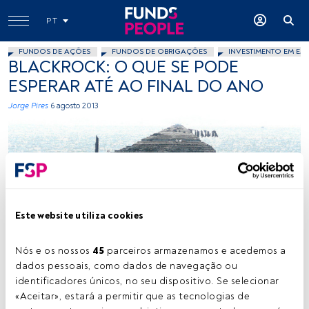
PT
FUNDOS DE AÇÕES
FUNDOS DE OBRIGAÇÕES
INVESTIMENTO EM EM
BLACKROCK: O QUE SE PODE
ESPERAR ATÉ AO FINAL DO ANO
Jorge Pires
6 agosto 2013
Este website utiliza cookies
rhondawebber, Flickr, Creative Commons
Nós e os nossos 
45
 parceiros armazenamos e acedemos a 
dados pessoais, como dados de navegação ou 
identificadores únicos, no seu dispositivo. Se selecionar 
Tempo de leitura:
1 min.
«Aceitar», estará a permitir que as tecnologias de 