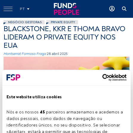
PT
NEGÓCIO GESTORAS
PRIVATE EQUITY
BLACKSTONE, KKR E THOMA BRAVO
LIDERAM O PRIVATE EQUITY NOS
EUA
Montserrat Formoso Fraga
28 abril 2025
Este website utiliza cookies
Créditos: Towfiqu Barbhuiya (Unsplash)
Nós e os nossos 
45
 parceiros armazenamos e acedemos a 
dados pessoais, como dados de navegação ou 
identificadores únicos, no seu dispositivo. Se selecionar 
Tempo de leitura:
3 min.
«Aceitar», estará a permitir que as tecnologias de 