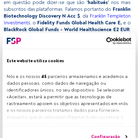
em questão pode dizer-se que são
‘habitués’
nos mais
subscritos das plataformas. Falamos portanto do
Franklin
Biotechnology Discovery N Acc $
, da
Franklin Templeton
Investments
, o
Fidelity Funds Global Health Care E,
e o
BlackRock Global Funds - World Healthscience E2 EUR
,
da
BlackRock
.
A bolsa indiana já não apresenta o mesmo fulgor de finais
de 2014, mas ainda assim os investidores continuam
inclinados para os fundos que investem nas empresas do
Este website utiliza cookies
país. Da lista de mais subscritos fazem parte dois
produtos: o
Franklin India N
e o
Goldman Sachs India
Nós e os nossos 
45
 parceiros armazenamos e acedemos a 
Equity Port E Acc
, gerido pela Goldman Sachs.
dados pessoais, como dados de navegação ou 
Fundos de ações mais subscritos nas plataformas em
identificadores únicos, no seu dispositivo. Se selecionar 
fevereiro
«Aceitar», estará a permitir que as tecnologias de 
rastreamento apoiem os objetivos apresentados em «nós 
Fundo
Gestora
Região/Sector
e os nossos parceiros tratamos dados para fornecer», 
enquanto que se selecionar «Rejeitar tudo» ou retirar o 
BlackRock Global
seu consentimento, irá desativá-las. Se os rastreadores 
Funds - World
BlackRock
Saúde
forem desativados, parte do conteúdo e dos anúncios 
Healthscience E2
Configuração
que vê poderá deixar de ser relevante para si. Pode voltar 