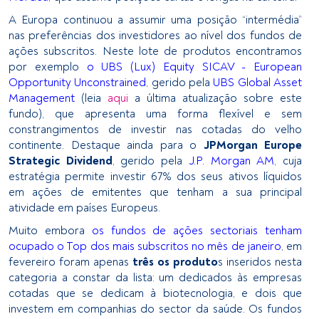
A Europa continuou a assumir uma posição “intermédia”
nas preferências dos investidores ao nível dos fundos de
ações subscritos. Neste lote de produtos encontramos
por exemplo
o UBS (Lux) Equity SICAV - European
Opportunity Unconstrained
, gerido pela
UBS Global Asset
Management
(leia
aqui
a última atualização sobre este
fundo), que apresenta uma forma flexível e sem
constrangimentos de investir nas cotadas do velho
continente. Destaque ainda para o
JPMorgan Europe
Strategic Dividend
, gerido pela
J.P. Morgan AM
, cuja
estratégia permite investir 67% dos seus ativos líquidos
em ações de emitentes que tenham a sua principal
atividade em países Europeus.
Muito embora
os fundos de ações sectoriais tenham
ocupado o Top dos mais subscritos no mês de janeiro
, em
fevereiro foram apenas
três os produto
s inseridos nesta
categoria a constar da lista: um dedicados às empresas
cotadas que se dedicam à biotecnologia, e dois que
investem em companhias do sector da saúde. Os fundos