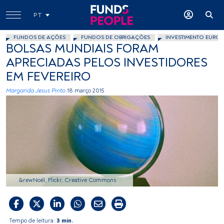
PT
FUNDOS DE AÇÕES
FUNDOS DE OBRIGAÇÕES
INVESTIMENTO EUROP
BOLSAS MUNDIAIS FORAM
APRECIADAS PELOS INVESTIDORES
EM FEVEREIRO
Margarida Jesus Pinto
18 março 2015
&rewNoël, Flickr, Creative Commons
Tempo de leitura:
3 min.