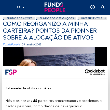
PT
FUNDOS DE AÇÕES
FUNDOS DE OBRIGAÇÕES
INVESTIMENTO EUA
COMO REORGANIZO A MINHA
CARTEIRA? PONTOS DA PIONNER
SOBRE A ALOCAÇÃO DE ATIVOS
FundsPeople .
29 janeiro 2015
Este website utiliza cookies
Cedida
Nós e os nossos 
45
 parceiros armazenamos e acedemos a 
dados pessoais, como dados de navegação ou 
Tempo de leitura:
4 min.