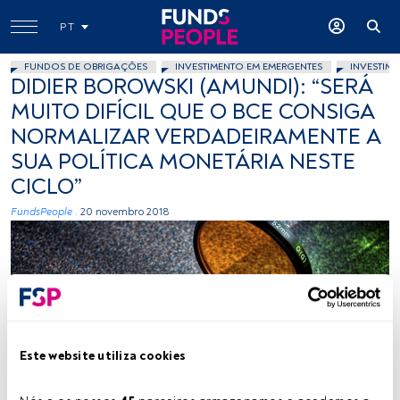
PT
FUNDOS DE OBRIGAÇÕES
INVESTIMENTO EM EMERGENTES
INVESTIM
DIDIER BOROWSKI (AMUNDI): “SERÁ
MUITO DIFÍCIL QUE O BCE CONSIGA
NORMALIZAR VERDADEIRAMENTE A
SUA POLÍTICA MONETÁRIA NESTE
CICLO”
FundsPeople .
20 novembro 2018
Este website utiliza cookies
davidgsteadman, Flicker, Creative Commons