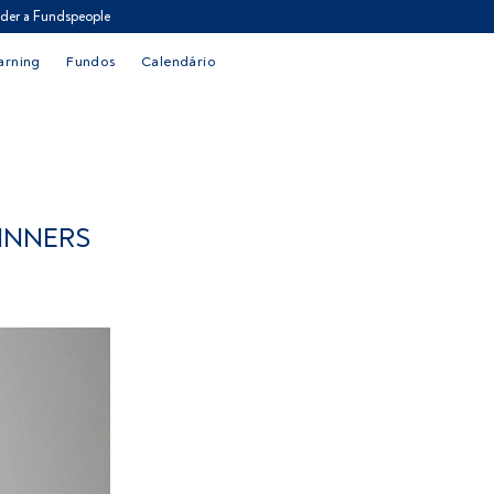
der a Fundspeople
arning
Fundos
Calendário
INNERS