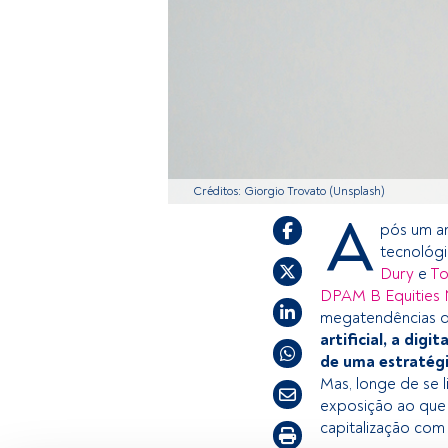
Créditos: Giorgio Trovato (Unsplash)
A
pós um a
tecnológi
Dury
e
To
DPAM B Equities
megatendências q
artificial, a dig
de uma estratégi
Mas, longe de se 
exposição ao que 
capitalização com 