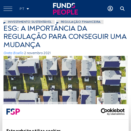
PT
INVESTIMENTO SUSTENTÁVEL
REGULAÇÃO FINANCEIRA
ESG: A IMPORTÂNCIA DA
REGULAÇÃO PARA CONSEGUIR UMA
MUDANÇA
Greta Bisello
2 novembro 2021
Créditos: Blake Wheeler (Unsplah)
Tempo de leitura:
3 min.
Este website utiliza cookies