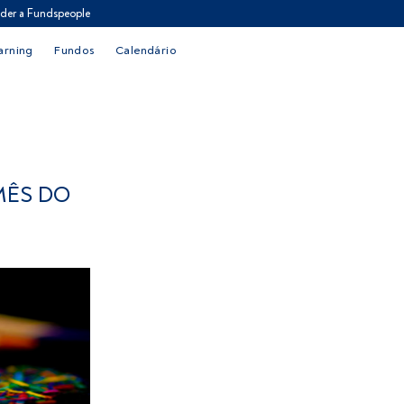
der a Fundspeople
arning
Fundos
Calendário
MÊS DO