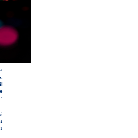
P
.
il
e
or
é
s
os