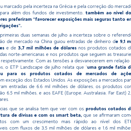
u marcado pela incerteza na Grécia e pela correção do merca
 para além dos fundos de investimento,
também ao nível do
ores preferiram “favorecer exposições mais seguras tanto 
rigações”.
primeiras duas semanas de julho a incerteza sobre o referen
ão de mercado na China guiou entradas de dinheiro d
e 9,1 m
res
e de
3,7 mil milhões de dólares
nos produtos cotados d
adas norte-americanas e nos produtos que seguem as treasuri
, respetivamente. Com as tensões a desvanecerem em relação
s, o ETP Landscape de julho relata que “
uma grande fatia d
eu para os produtos cotados de mercados de açõe
om exceção dos Estados Unidos. As exposições a mercados pa
ram entradas de 6.6 mil milhões de dólares, os produtos c
o 6,5 mil milhões, e aos EAFE (Europe, Australasia, Far East) 2
ares.
cias que se analisa tem que ver com os
produtos cotados d
tura de divisas e com os smart beta,
que se afirmaram com
tos com um crescimento mais rápido ao nível dos ETP
veis com fluxos de 3,5 mil milhões de dólares e 1,6 mil milhõe