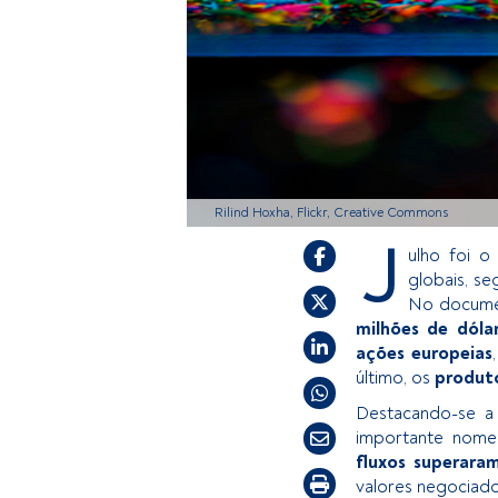
Rilind Hoxha, Flickr, Creative Commons
J
ulho foi 
globais, s
No documen
milhões de dóla
ações europeias
último, os
produto
Destacando-se a
importante nome
fluxos superara
valores negociado