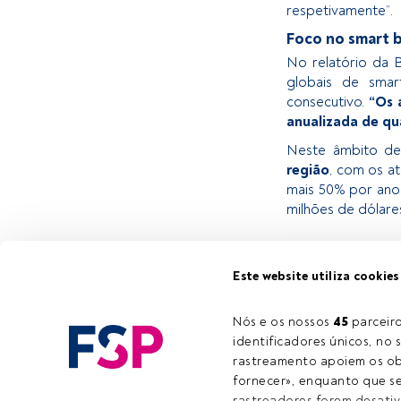
respetivamente”.
Foco no smart 
No relatório da 
globais de smar
consecutivo.
“Os 
anualizada de qu
Neste âmbito d
região
, com os a
mais 50% por ano 
milhões de dólare
Este é um artigo
Este website utiliza cookies
estiver registad
convidamo-lo a r
Nós e os nossos 
45
 parcei
FundsPeople ofe
identificadores únicos, no s
rastreamento apoiem os obj
fornecer», enquanto que se 
rastreadores forem desativ