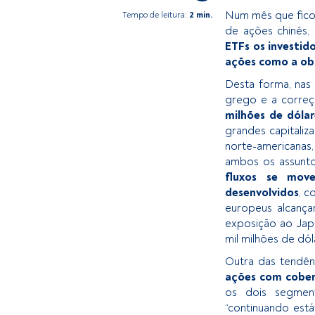
Num mês que fico
Tempo de leitura:
2 min.
de ações chinês,
ETFs os investid
ações como a ob
Desta forma, nas 
grego e a correç
milhões de dóla
grandes capitaliz
norte-americanas
ambos os assunto
fluxos se mov
desenvolvidos
, c
europeus alcança
exposição ao Japã
mil milhões de dól
Outra das tendên
ações com cober
os dois segmen
“continuando está