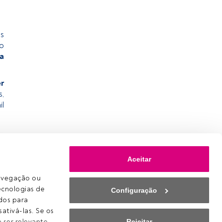
Ps
o
a
r
s,
il
Aceitar
avegação ou 
ecnologias de 
Configuração
os para 
ativá-las. Se os 
Rejeitar
ser relevante 