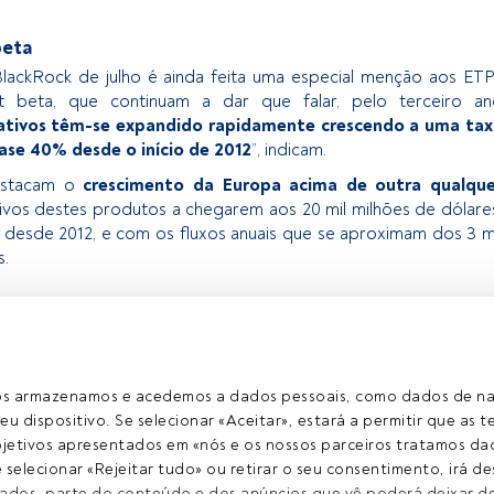
beta
BlackRock de julho é ainda feita uma especial menção aos ET
t beta, que continuam a dar que falar, pelo terceiro an
ativos têm-se expandido rapidamente crescendo a uma tax
ase 40% desde o início de 2012
”, indicam.
estacam o
crescimento da Europa acima de outra qualque
tivos destes produtos a chegarem aos 20 mil milhões de dólare
desde 2012, e com os fluxos anuais que se aproximam dos 3 m
s.
 exclusivo para os utilizadores registados da FundsPeople. Se já
o, aceda através do botão Login. Se ainda não tem conta,
egistar-se e a desfrutar de todo o universo que a
ros armazenamos e acedemos a dados pessoais, como dados de n
rece.
eu dispositivo. Se selecionar «Aceitar», estará a permitir que as t
etivos apresentados em «nós e os nossos parceiros tratamos dad
Aceder a Fundspeople
selecionar «Rejeitar tudo» ou retirar o seu consentimento, irá des
ados, parte do conteúdo e dos anúncios que vê poderá deixar de 