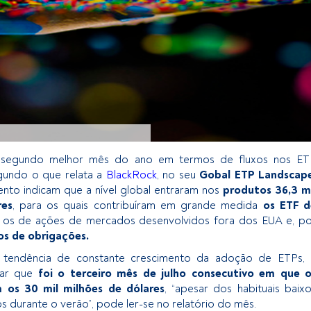
o segundo melhor mês do ano em termos de fluxos nos ET
egundo o que relata a
BlackRock
, no seu
Gobal ETP Landscape
to indicam que a nível global entraram nos
produtos 36,3 m
res
, para os quais contribuíram em grande medida
os ETF d
, os de ações de mercados desenvolvidos fora dos EUA e, p
s de obrigações.
 tendência de constante crescimento da adoção de ETPs, 
ar que
foi o terceiro mês de julho consecutivo em que o
m os 30 mil milhões de dólares
, “apesar dos habituais baix
s durante o verão”, pode ler-se no relatório do mês.