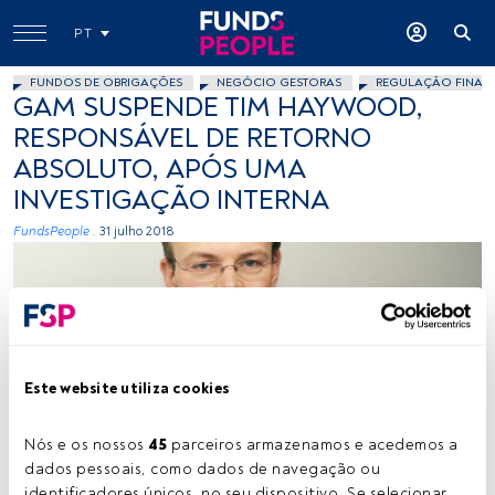
PT
FUNDOS DE OBRIGAÇÕES
NEGÓCIO GESTORAS
REGULAÇÃO FINAN
GAM SUSPENDE TIM HAYWOOD,
RESPONSÁVEL DE RETORNO
ABSOLUTO, APÓS UMA
INVESTIGAÇÃO INTERNA
FundsPeople .
31 julho 2018
Este website utiliza cookies
Funds People
Nós e os nossos 
45
 parceiros armazenamos e acedemos a 
dados pessoais, como dados de navegação ou 
identificadores únicos, no seu dispositivo. Se selecionar 