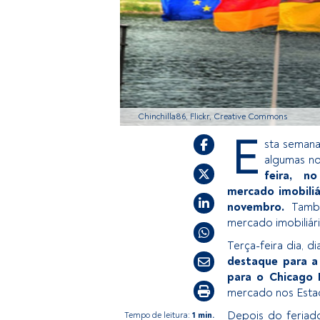
Chinchilla86, Flickr, Creative Commons
E
sta semana
algumas n
feira, no
mercado imobiliá
novembro.
També
mercado imobiliár
Terça-feira dia, 
destaque para 
para o Chicago 
mercado nos Estado
Depois do feriado
Tempo de leitura:
1 min.