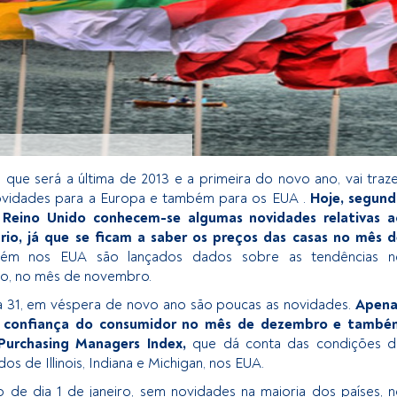
 que será a última de 2013 e a primeira do novo ano, vai traz
ovidades para a Europa e também para os EUA .
Hoje, segund
 Reino Unido conhecem-se algumas novidades relativas a
rio, já que se ficam a saber os preços das casas no mês 
m nos EUA são lançados dados sobre as tendências n
io, no mês de novembro.
dia 31, em véspera de novo ano são poucas as novidades.
Apena
a confiança do consumidor no mês de dezembro e també
Purchasing Managers Index,
que dá conta das condições d
s de Illinois, Indiana e Michigan, nos EUA.
 de dia 1 de janeiro, sem novidades na maioria dos países, 