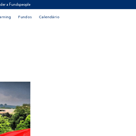
der a Fundspeople
arning
Fundos
Calendário