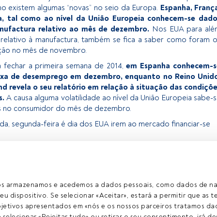
o existem algumas “novas” no seio da Europa.
Espanha, França
ha, tal como ao nível da União Europeia conhecem-se dado
nufactura relativo ao mês de dezembro.
Nos EUA para alé
 relativo à manufactura, também se fica a saber como foram 
ução no mês de novembro.
 a fechar a primeira semana de 2014,
em Espanha conhecem-s
axa de desemprego em dezembro, enquanto no Reino Unido
d revela o seu relatório em relação à situação das condiçõ
s.
A causa alguma volatilidade ao nível da União Europeia sabe-
os no consumidor do mês de dezembro.
ida, segunda-feira é dia dos EUA irem ao mercado financiar-se
exclusivo para os utilizadores registados da FundsPeople. Se já
o, aceda através do botão Login. Se ainda não tem conta,
egistar-se e a desfrutar de todo o universo que a FundsPeople
ros armazenamos e acedemos a dados pessoais, como dados de n
eu dispositivo. Se selecionar «Aceitar», estará a permitir que as t
etivos apresentados em «nós e os nossos parceiros tratamos dad
Aceder a Fundspeople
selecionar «Rejeitar tudo» ou retirar o seu consentimento, irá des