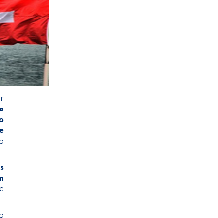
er
a
o
de
o
s
m
e
no