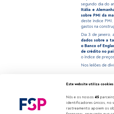
segundo dia do an
Itália e Aleman
sobre PMI da ma
deste índice PMI,
gastos na constr
Dia 3 de janeiro,
dados sobre a t
o Banco of Englan
de crédito no paí
o índice de preç
Nos leilões de dív
Este é um artigo 
Este website utiliza cookies
estiver registad
convidamo-lo a r
Nós e os nossos 
45
 parcei
oferece.
identificadores únicos, no s
rastreamento apoiem os obj
fornecer», enquanto que se 